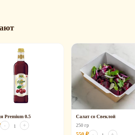
пают
я Premium 0.5
Салат со Свеклой
Количество
₽
-
+
250 гр
товара
Количество
Вишня
550
₽
-
+