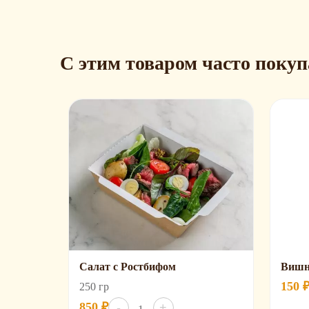
С этим товаром часто поку
Салат с Ростбифом
Вишн
150
250 гр
Количество
850
₽
-
+