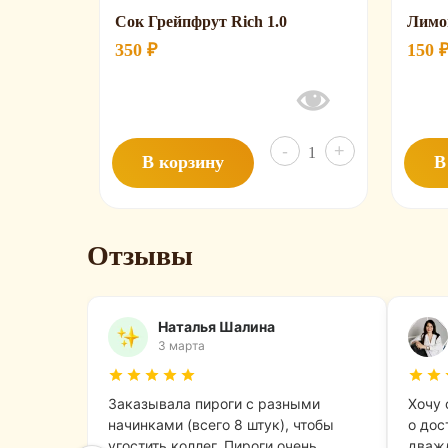
Сок Грейпфрут Rich 1.0
Лимо
350
₽
150
Количество
-
+
В корзину
В
товара
Сок
Грейпфрут
Отзывы
Rich
1.0
Наталья Шалина
3 марта
Заказывала пироги с разными
Хочу 
начинками (всего 8 штук), чтобы
о дос
угостить коллег. Пироги очень
дважд