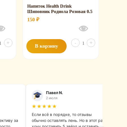
Напиток Health Drink
Шиповник Родиола Розовая 0.5
150
₽
Количество
Количество
+
-
+
В корзину
товара
товара
Сок
Напиток
Яблоко
Health
Rich
Drink
.0
Шиповник
Родиола
Павел N.
Розовая
2 июля
0.5
Если всё в порядке, то отзывы
Зака
ективу за
обычно оставлять лень. Но в этот раз
начи
росто
хочу поставить 5 звёзд и оставить
угос