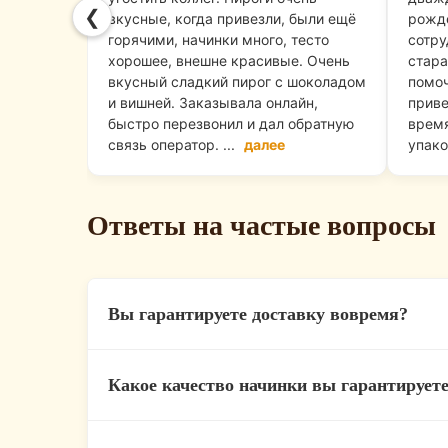
❮
вкусные, когда привезли, были ещё
рожде
горячими, начинки много, тесто
сотру
хорошее, внешне красивые. Очень
стара
вкусный сладкий пирог с шоколадом
помоч
и вишней. Заказывала онлайн,
приве
быстро перезвонил и дал обратную
время
связь оператор. ...
далее
упако
Ответы на частые вопросы
Вы гарантируете доставку вовремя?
Мы ценим ваше время, поэтому у нас дей
Какое качество начинки вы гарантирует
максимально быстро (в среднем за 45–60 