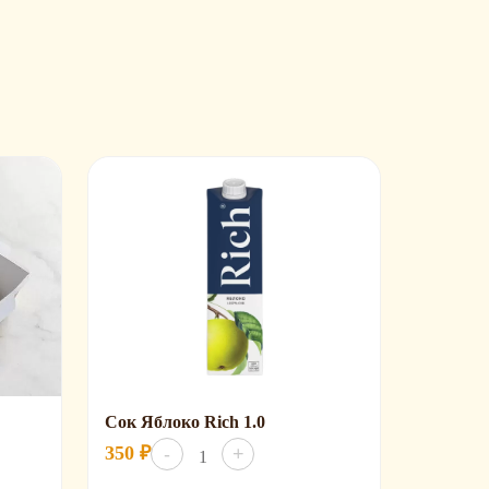
Сок Яблоко Rich 1.0
Количество
350
₽
-
+
товара
Сок