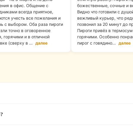
ния в офис. Общение с
божественные, сочные и в
дниками всегда приятное,
Видно что готовили с душой
ются учесть все пожелания и
вежливый курьер, что ред
ь с выбором. Оба раза пироги
позвонил за 20 минут до п
зли точно в оговоренное
Пироги привёз в термосум
, горячими и в отличной
горячими. Особенно понра
вке (сверху в ...
далее
пирог с говядино...
далее
ствует правило:
«Привезем вовремя или пирог беспла
е?
минут), чтобы вы получили пироги горячими. Если мы о