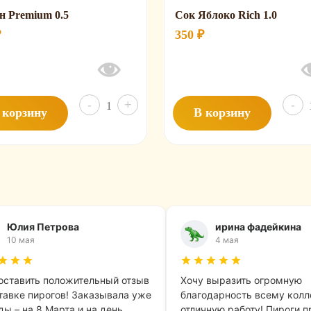
н Premium 0.5
Сок Яблоко Rich 1.0
₽
350
₽
Количество
-
+
-
 корзину
В корзину
товара
Лимон
Premium
0.5
1
Юлия Петрова
ирина фадейкина
10 мая
4 мая
оставить положительный отзыв
Хочу выразить огромную
тавке пирогов! Заказывала уже
благодарность всему колл
ы – на 8 Марта и на день
отличную работу! Пироги п