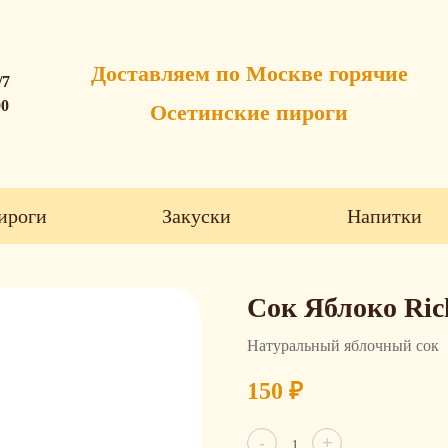
Доставляем по Москве горячие
/7
00
Осетинские пироги
ироги
Закуски
Напитки
Сок Яблоко Ric
Натуральный яблочный сок
150
₽
Количество
-
+