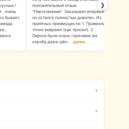
❯
кусные !
положительный отзыв
вкус
 . очень
"Пирогомании". Заказывал впервые,
горя
ко бывает,
но остался полностью доволен. Из
хоро
риезда.
приятных преимуществ: 1. Привезли
вкус
ке,
точно вовремя (как просил). 2.
и ви
вился
Пироги были очень горячими (из
быст
короба даже шёл...
далее
обра
+
тно»
. Мы стараемся доставлять заказы
+
поздаем, вы не платите за заказ.