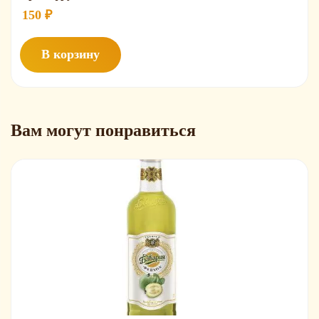
Грейпфру
Premium
150
₽
0.5
В корзину
Вам могут понравиться