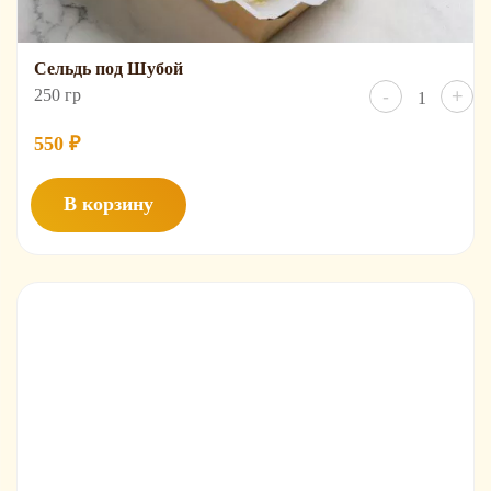
Сельдь под Шубой
Количест
250 гр
-
+
товара
Сельдь
под
550
₽
Шубой
В корзину