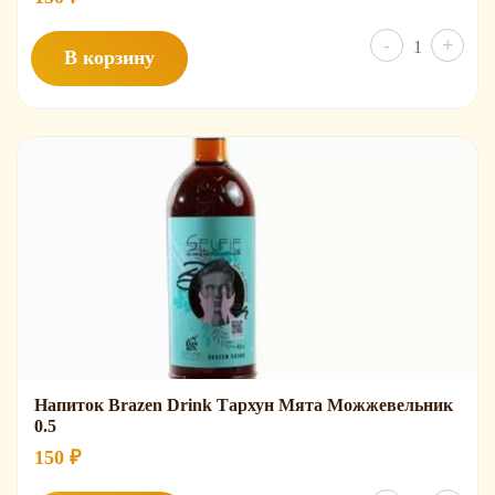
Колич
-
+
В корзину
товар
Тарху
Premi
0.5
Напиток Brazen Drink Тархун Мята Можжевельник
0.5
150
₽