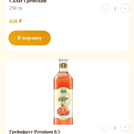
Салат Греческий
Количест
250 гр
-
+
товара
Салат
Гречески
650
₽
В корзину
Количест
-
+
товара
Грейпфрут Premium 0.5