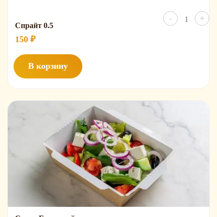
Количест
-
+
товара
Спрайт 0.5
Спрайт
0.5
150
₽
В корзину