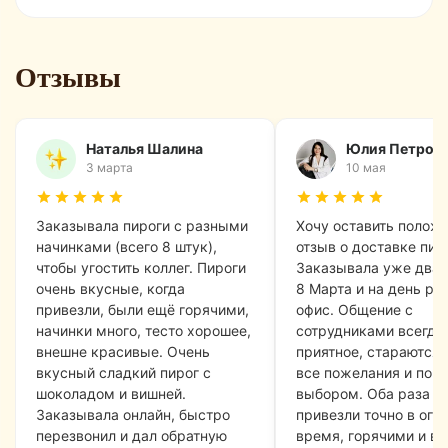
Сок
Яблок
Rich
Отзывы
1.0
Наталья Шалина
Юлия Петров
3 марта
10 мая
Заказывала пироги с разными
Хочу оставить полож
начинками (всего 8 штук),
отзыв о доставке пир
чтобы угостить коллег. Пироги
Заказывала уже дваж
очень вкусные, когда
8 Марта и на день ро
привезли, были ещё горячими,
офис. Общение с
начинки много, тесто хорошее,
сотрудниками всегда
внешне красивые. Очень
приятное, стараются 
вкусный сладкий пирог с
все пожелания и пом
шоколадом и вишней.
выбором. Оба раза п
Заказывала онлайн, быстро
привезли точно в ого
перезвонил и дал обратную
время, горячими и в 