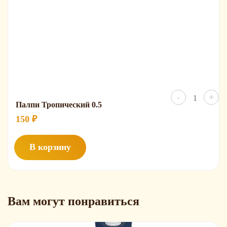
Количест
-
+
товара
Палпи Тропический 0.5
Палпи
Тропичес
150
₽
0.5
В корзину
Вам могут понравиться