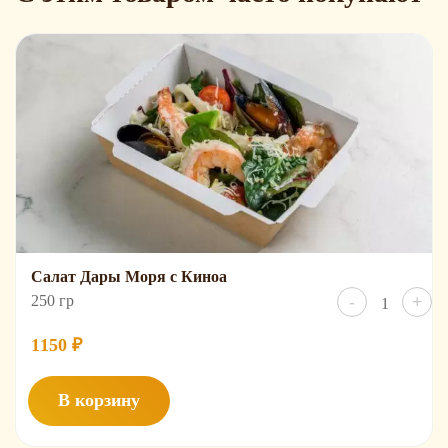
Салат Дары Моря с Киноа
Количест
250 гр
-
+
товара
Салат
Дары
1150
₽
Моря
с
Киноа
В корзину