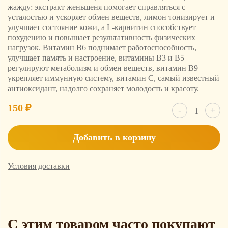
жажду: экстракт женьшеня помогает справляться с
усталостью и ускоряет обмен веществ, лимон тонизирует и
улучшает состояние кожи, а L-карнитин способствует
похудению и повышает результативность физических
нагрузок. Витамин B6 поднимает работоспособность,
улучшает память и настроение, витамины В3 и В5
регулируют метаболизм и обмен веществ, витамин В9
укрепляет иммунную систему, витамин С, самый известный
антиоксидант, надолго сохраняет молодость и красоту.
Количест
150
₽
-
+
товара
Напиток
Beauty
Добавить в корзину
Drink
Лимон
Женьшен
0.5
Условия доставки
С этим товаром часто покупают