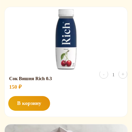
Количест
-
+
товара
Сок Вишня Rich 0.3
Сок
Вишня
150
₽
Rich
0.3
В корзину