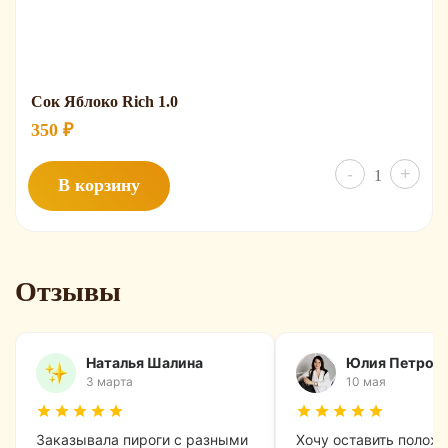
Сок Яблоко Rich 1.0
350
₽
Колич
-
+
В корзину
товар
Сок
Яблок
Rich
Отзывы
1.0
Наталья Шалина
Юлия Петров
3 марта
10 мая
Заказывала пироги с разными
Хочу оставить полож