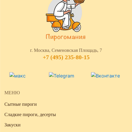
размен.
шестой в подарок.
Скидка 15% и лимонад в подарок
к
каждому пирогу при самовывозе!
Полные условия акций всегда доступны на
нашем сайте в разделе
«Акции»
.
г. Москва, Семеновская Площадь, 7
+7 (495) 235-80-15
МЕНЮ
Сытные пироги
Сладкие пироги, десерты
Закуски