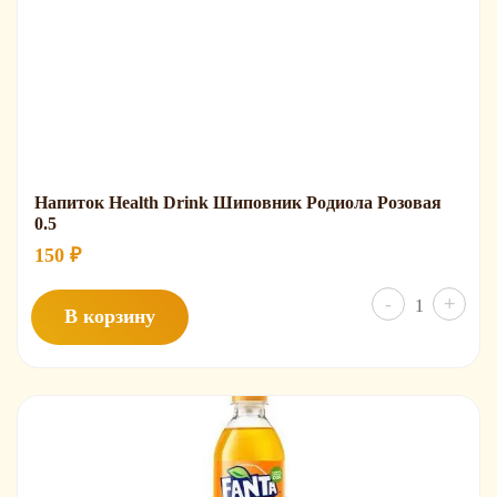
Напиток Health Drink Шиповник Родиола Розовая
0.5
150
₽
Колич
-
+
В корзину
товар
Напит
Health
Drink
Шипо
Родио