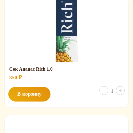
Сок Ананас Rich 1.0
350
₽
Колич
-
+
В корзину
товар
Сок
Анана
Rich
1.0