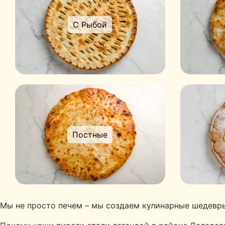
С Рыбой
Постные
Мы не просто печем – мы создаем кулинарные шедевры