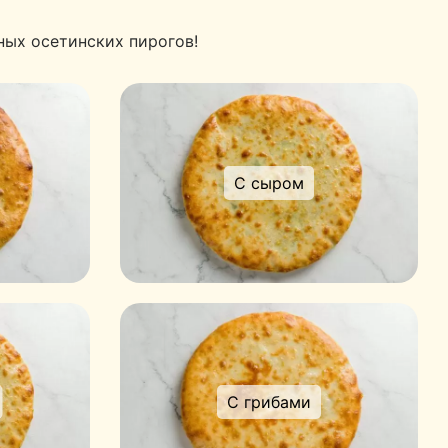
ных осетинских пирогов!
С сыром
С грибами