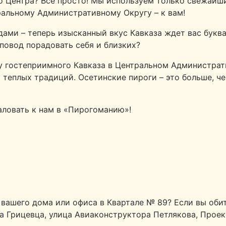
го Центра? Все просто! Мы используем только свежай
ральному Административному Округу – к вам!
ми – теперь изысканный вкус Кавказа ждет вас буквал
повод порадовать себя и близких?
у гостеприимного Кавказа в Центральном Администрат
и теплых традиций. Осетинские пироги – это больше, ч
аловать к нам в «Пирогоманию»!
вашего дома или офиса в Квартале № 89? Если вы обит
ка Грицевца, улица Авиаконструктора Петлякова, Прое