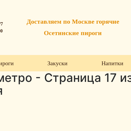
Доставляем по Москве горячие
/7
00
Осетинские пироги
ироги
Закуски
Напитки
етро - Страница 17 из
я