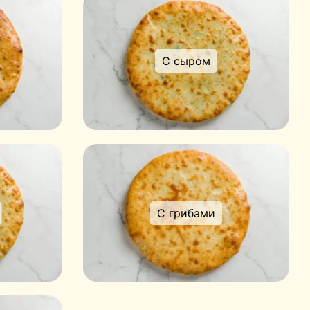
С сыром
С грибами