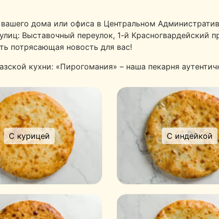
 вашего дома или офиса в Центральном Административ
 улиц: Выставочный переулок, 1-й Красногвардейский п
ть потрясающая новость для вас!
азской кухни: «Пирогомания» – наша пекарня аутентич
С курицей
С индейкой