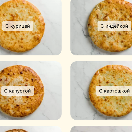
С курицей
С индейкой
С капустой
С картошкой