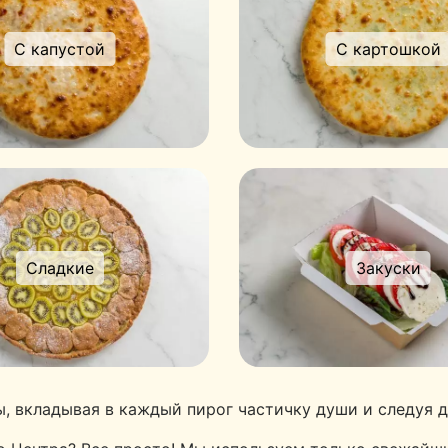
С капустой
С картошкой
Сладкие
Закуски
, вкладывая в каждый пирог частичку души и следуя 