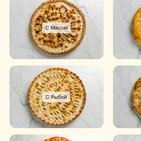
С Мясом
С Рыбой