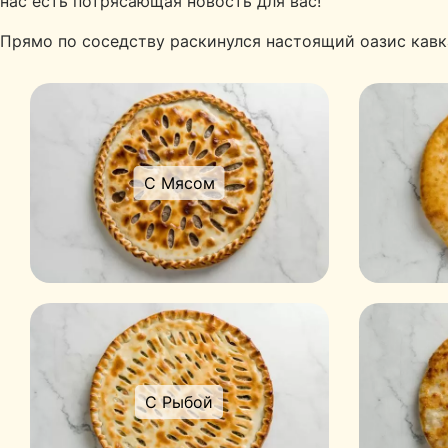
нас есть потрясающая новость для вас!
Прямо по соседству раскинулся настоящий оазис кавк
С Мясом
С Рыбой