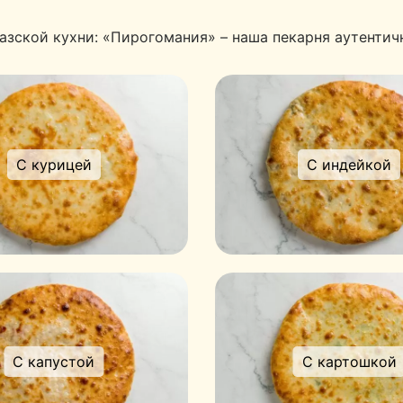
азской кухни: «Пирогомания» – наша пекарня аутентич
С курицей
С индейкой
С капустой
С картошкой