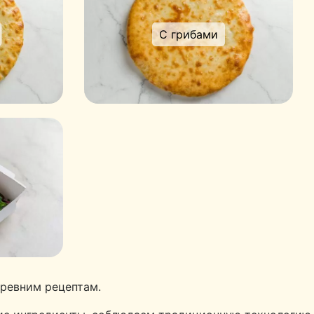
С грибами
древним рецептам.