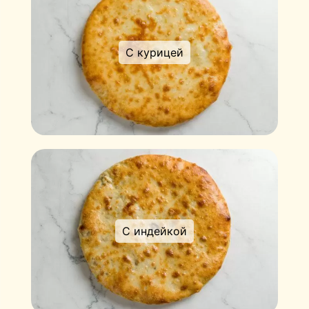
С курицей
С индейкой