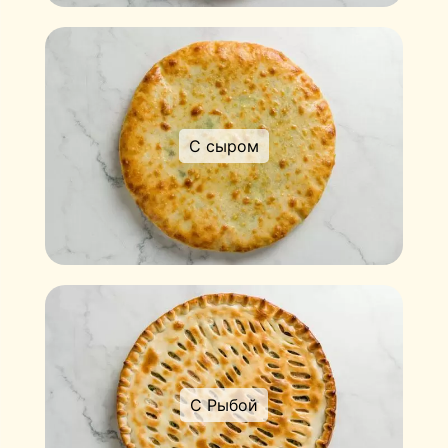
С сыром
С Рыбой