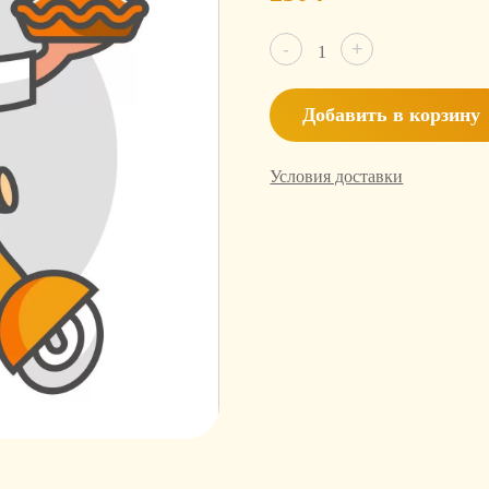
Количество
-
+
товара
Соус
Песто
Добавить в корзину
Условия доставки