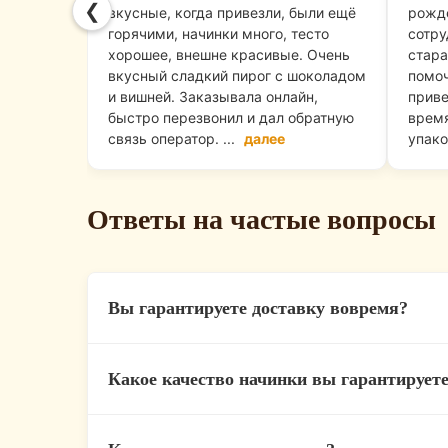
❮
вкусные, когда привезли, были ещё
рожде
горячими, начинки много, тесто
сотру
хорошее, внешне красивые. Очень
стара
вкусный сладкий пирог с шоколадом
помоч
и вишней. Заказывала онлайн,
приве
быстро перезвонил и дал обратную
время
связь оператор. ...
далее
упако
Ответы на частые вопросы
Вы гарантируете доставку вовремя?
Мы ценим ваше время, поэтому у нас дей
Какое качество начинки вы гарантирует
максимально быстро (в среднем за 45–60 
Мы готовим только из свежих продуктов