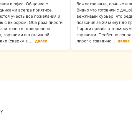
ния в офис. Общение с
божественные, сочные и в
дниками всегда приятное,
Видно что готовили с душой
ются учесть все пожелания и
вежливый курьер, что ред
ь с выбором. Оба раза пироги
позвонил за 20 минут до п
зли точно в оговоренное
Пироги привёз в термосум
, горячими и в отличной
горячими. Особенно понра
вке (сверху в ...
далее
пирог с говядино...
далее
ствует правило:
«Привезем вовремя или пирог беспла
е?
минут), чтобы вы получили пироги горячими. Если мы о
 и
строго под заказ
— никаких вчерашних разогретых б