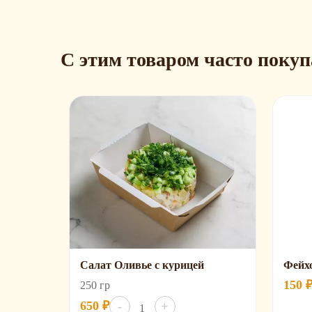
С этим товаром часто поку
Салат Оливье с курицей
Фейхо
150
250 гр
Количество
650
₽
-
+