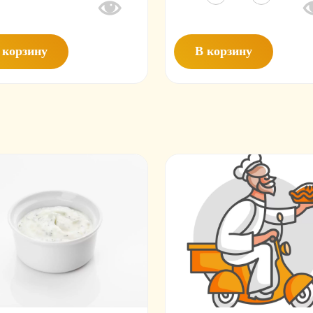
товара
Premium
Салат
0.5
Цезарь
 корзину
В корзину