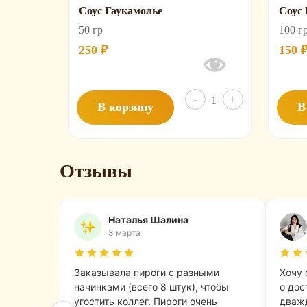
Соус Гаукамолье
Соус
50 гр
100 г
250
₽
150
Количество
-
+
В корзину
В
товара
Соус
Гаукамолье
Отзывы
Наталья Шалина
3 марта
Заказывала пироги с разными
Хочу 
начинками (всего 8 штук), чтобы
о дос
угостить коллег. Пироги очень
дважд