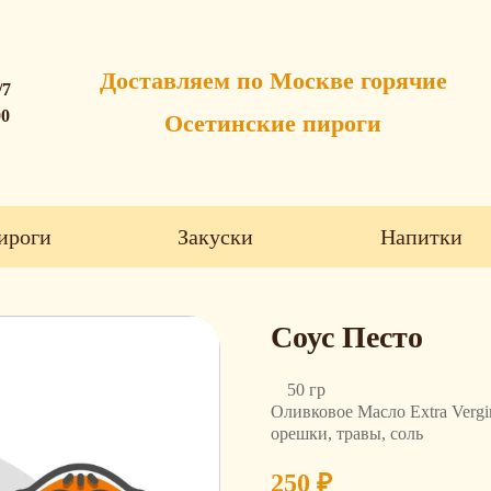
Доставляем по Москве горячие
/7
00
Осетинские пироги
ироги
Закуски
Напитки
Соус Песто
50 гр
Оливковое Масло Extra Vergi
орешки, травы, соль
250
₽