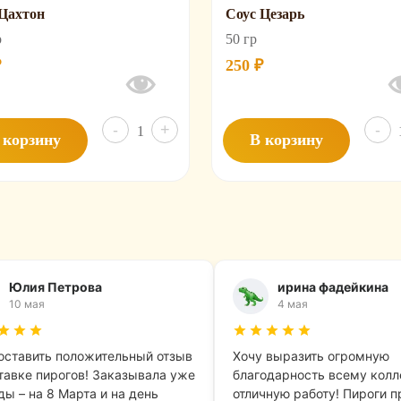
 Цахтон
Соус Цезарь
р
50 гр
₽
250
₽
Количество
-
+
-
 корзину
В корзину
товара
Соус
Цахтон
Юлия Петрова
ирина фадейкина
10 мая
4 мая
оставить положительный отзыв
Хочу выразить огромную
тавке пирогов! Заказывала уже
благодарность всему колл
ы – на 8 Марта и на день
отличную работу! Пироги п