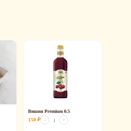
Вишня Premium 0.5
Количество
150
₽
-
+
товара
Вишня