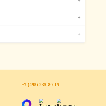
+
и заменим блюдо.
+
+
%.
арии к заказу, и курьер подготовит
+7 (495) 235-80-15