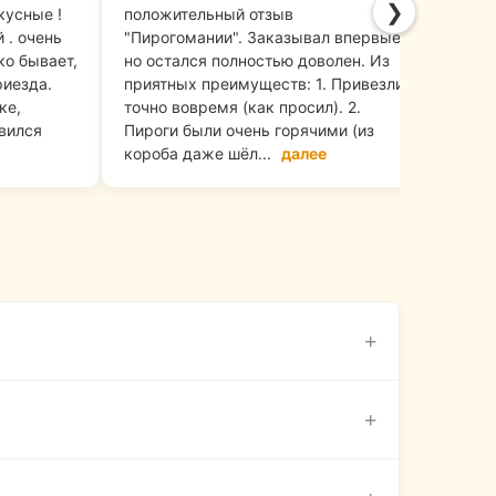
❯
кусные !
положительный отзыв
вкус
 . очень
"Пирогомании". Заказывал впервые,
горя
ко бывает,
но остался полностью доволен. Из
хоро
риезда.
приятных преимуществ: 1. Привезли
вкус
ке,
точно вовремя (как просил). 2.
и ви
вился
Пироги были очень горячими (из
быст
короба даже шёл...
далее
обра
+
тно»
. Мы стараемся доставлять заказы
+
поздаем, вы не платите за заказ.
люд. В наших мясных и рыбных пирогах