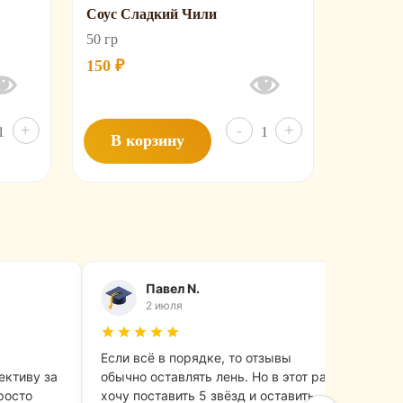
Соус Сладкий Чили
50 гр
150
₽
Количество
Количество
+
-
+
В корзину
товара
товара
Соус
Соус
Цезарь
Сладкий
Чили
Павел N.
2 июля
Если всё в порядке, то отзывы
Зака
ективу за
обычно оставлять лень. Но в этот раз
начи
росто
хочу поставить 5 звёзд и оставить
угос