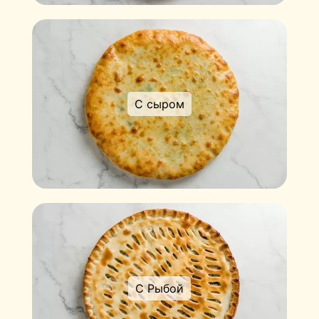
С сыром
С Рыбой