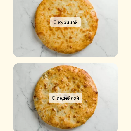
С курицей
С индейкой