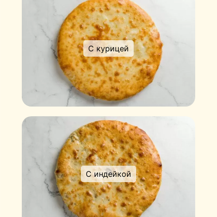
С курицей
С индейкой