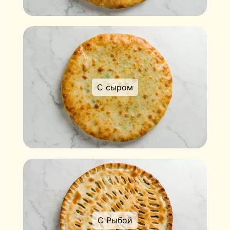
С сыром
С Рыбой