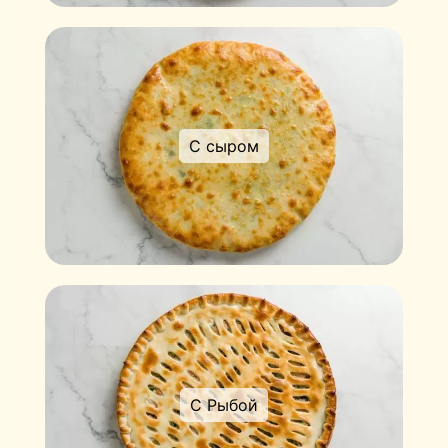
С сыром
С Рыбой