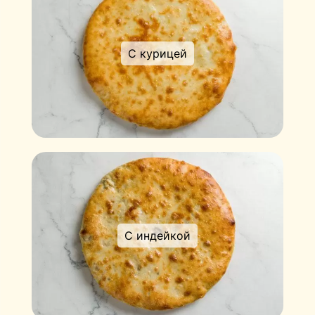
С курицей
С индейкой