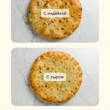
С индейкой
С сыром