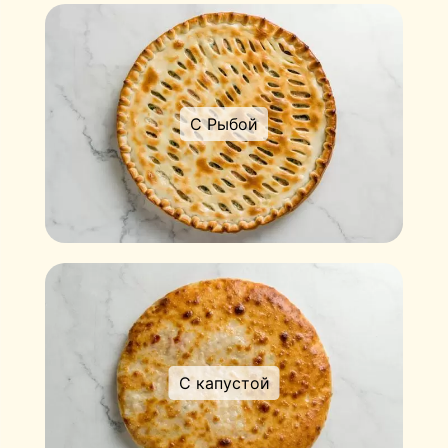
С Рыбой
С капустой