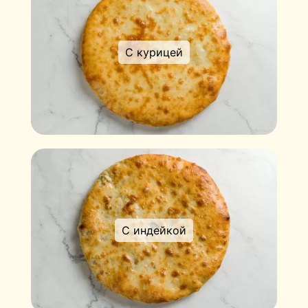
С курицей
С индейкой