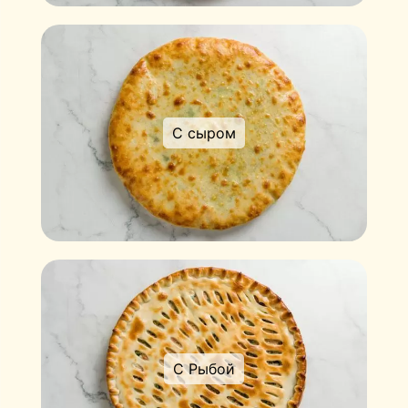
С сыром
С Рыбой