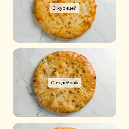
С курицей
С индейкой