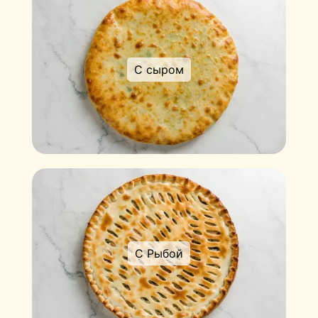
С сыром
С Рыбой