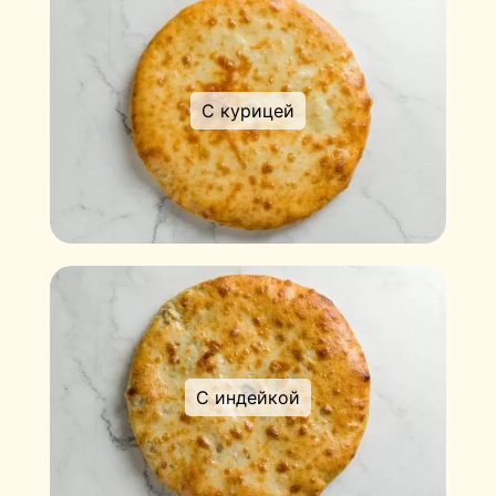
С курицей
С индейкой