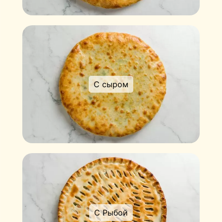
С сыром
С Рыбой