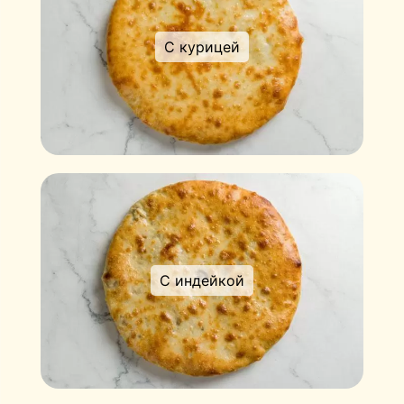
С курицей
С индейкой