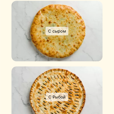
С сыром
С Рыбой