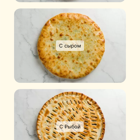
С сыром
С Рыбой