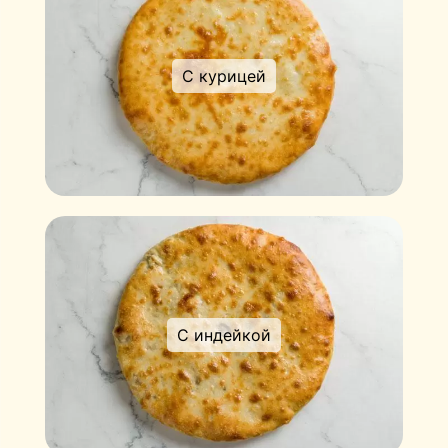
С курицей
С индейкой