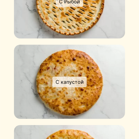
С Рыбой
С капустой