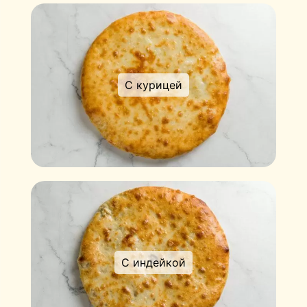
С курицей
С индейкой