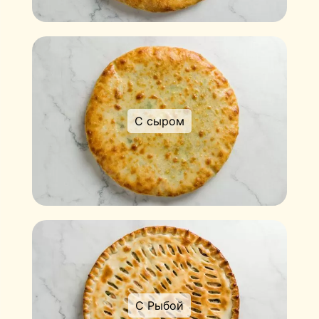
С сыром
С Рыбой