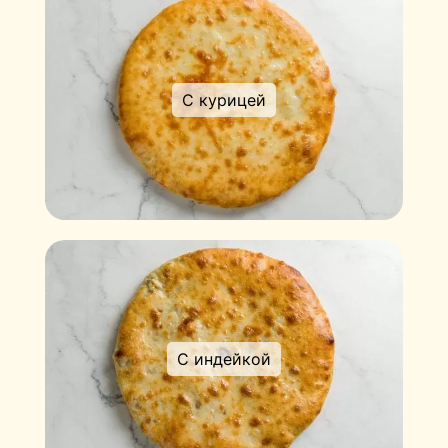
С курицей
С индейкой