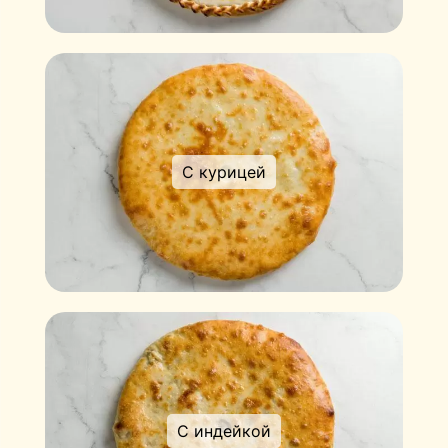
С курицей
С индейкой