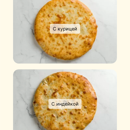
С курицей
С индейкой