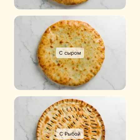
С сыром
С Рыбой