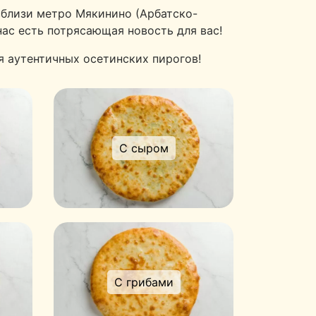
вблизи метро Мякинино (Арбатско-
ас есть потрясающая новость для вас!
я аутентичных осетинских пирогов!
С сыром
С грибами