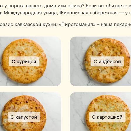
о у порога вашего дома или офиса? Если вы обитаете 
ц: Международная улица, Живописная набережная — у н
оазис кавказской кухни: «Пирогомания» – наша пекарн
С курицей
С индейкой
С капустой
С картошкой