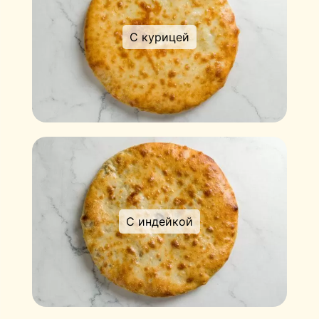
С курицей
С индейкой