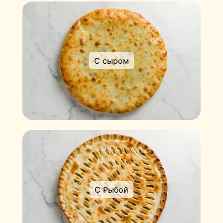
С сыром
С Рыбой