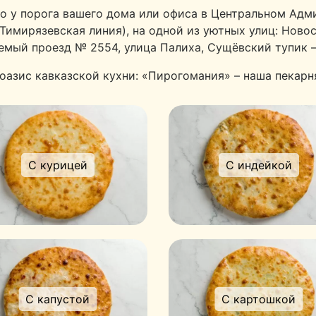
о у порога вашего дома или офиса в Центральном Адм
имирязевская линия), на одной из уютных улиц: Новос
емый проезд № 2554, улица Палиха, Сущёвский тупик —
оазис кавказской кухни: «Пирогомания» – наша пекарн
С курицей
С индейкой
С капустой
С картошкой