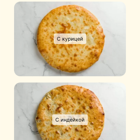
С курицей
С индейкой