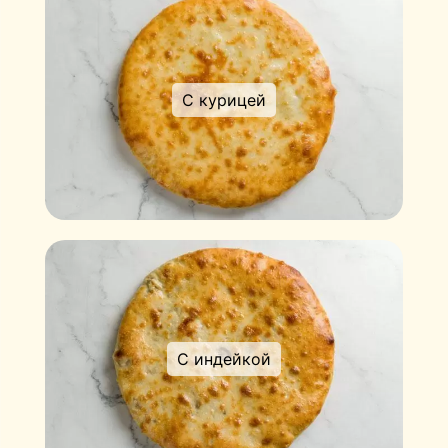
С курицей
С индейкой