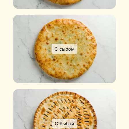
С сыром
С Рыбой