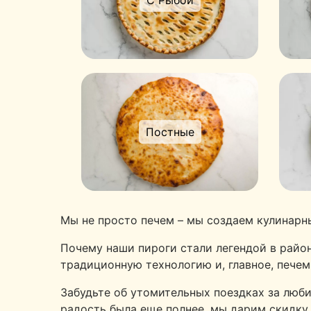
С Рыбой
Постные
Мы не просто печем – мы создаем кулинарн
Почему наши пироги стали легендой в райо
традиционную технологию и, главное, печем
Забудьте об утомительных поездках за люби
радость была еще полнее, мы дарим скидку 