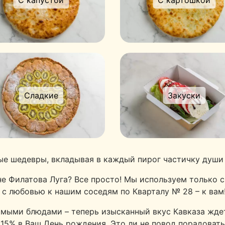
С капустой
С картошкой
Сладкие
Закуски
ые шедевры, вкладывая в каждый пирог частичку души 
не Филатова Луга? Все просто! Мы используем только
 с любовью к нашим соседям по Кварталу № 28 – к вам
мыми блюдами – теперь изысканный вкус Кавказа ждет
15% в Ваш День рождения. Это ли не повод порадовать