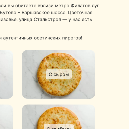
сли вы обитаете вблизи метро Филатов луг
 Бутово – Варшавское шоссе, Цветочная
низовье, улица Стальстроя — у нас есть
я аутентичных осетинских пирогов!
С сыром