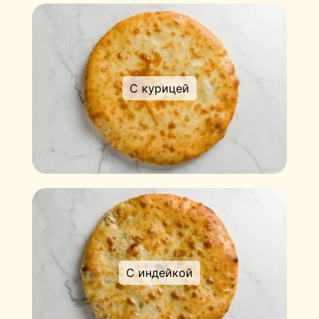
С курицей
С индейкой