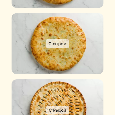
С сыром
С Рыбой