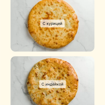
С курицей
С индейкой