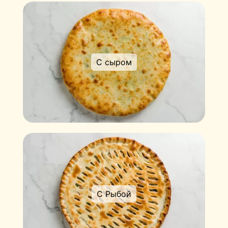
С сыром
С Рыбой