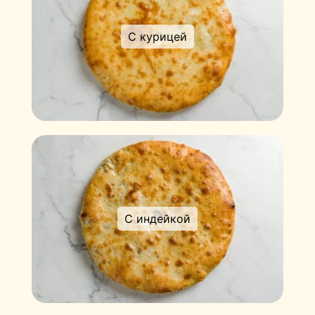
С курицей
С индейкой